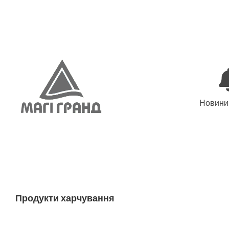
Skip
to
content
Новини 
Продукти харчування