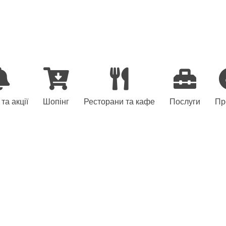
та акції
Шопінг
Ресторани та кафе
Послуги
Пр