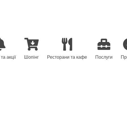
та акції
Шопінг
Ресторани та кафе
Послуги
Пр