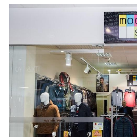
View
Larger
Image