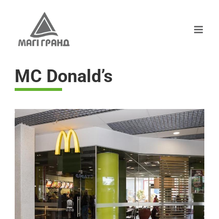
Skip
to
content
MC Donald’s
View
Larger
Image